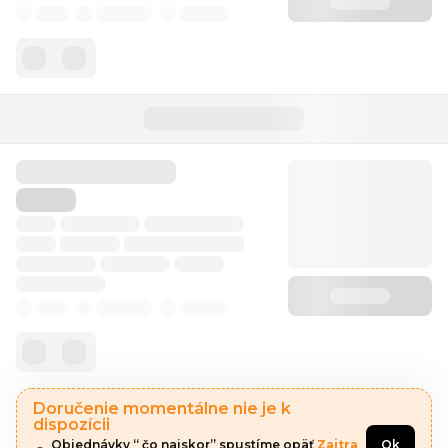
Doručenie momentálne nie je k
dispozícii
Objednávky “ čo najskor” spustíme opäť 
Zajtra
Ok